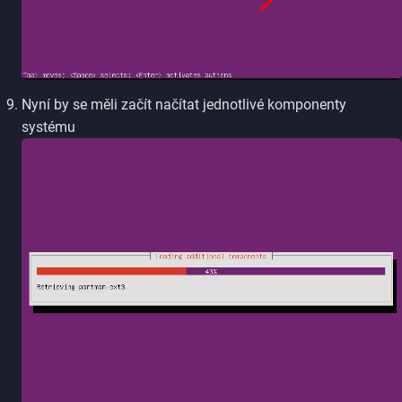
Nyní by se měli začít načítat jednotlivé komponenty
systému