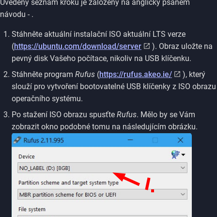
Uvedený seznam kroků je založený na anglicky psaném
návodu - .
Stáhněte aktuální instalační ISO aktuální LTS verze
(
https://ubuntu.com/download/server
). Obraz uložte na
pevný disk Vašeho počítace, nikoliv na USB klíčenku.
Stáhněte program
Rufus
(
https://rufus.akeo.ie/
), který
slouží pro vytvoření bootovatelné USB klíčenky z ISO obrazu
operačního systému.
Po stažení ISO obrazu spusťte
Rufus
. Mělo by se Vám
zobrazit okno podobné tomu na následujícím obrázku.