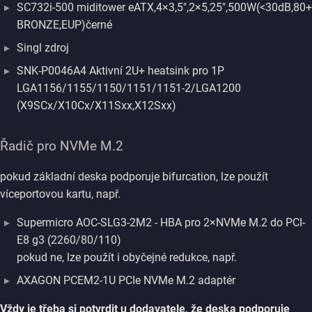
SC732i-500 miditower eATX,4×3,5",2×5,25",500W(<30dB,80+
BRONZE,EUP)černé
Singl zdroj
SNK-P0046A4 Aktivní 2U+ heatsink pro 1P
LGA1156/1155/1150/1151/1151-2/LGA1200
(X9SCx/X10Cx/X11Sxx,X12Sxx)
Řadič pro NVMe M.2
pokud základní deska podporuje bifurcation, lze použít
víceportovou kartu, např.
Supermicro AOC-SLG3-2M2 - HBA pro 2×NVMe M.2 do PCI-
E8 g3 (2260/80/110)
pokud ne, lze použít i obyčejné redukce, např.
AXAGON PCEM2-1U PCIe NVMe M.2 adaptér
Vždy je třeba si potvrdit u dodavatele, že deska podporuje