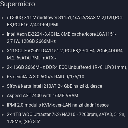
Supermicro
i-T330Q-X11-V miditower S1151,4sATA/SAS,M.2,DVD,PCI-
E8,PCI-E16,2/4DDR4,IPMI
Intel Xeon E-2224 -3.4GHz, 8MB cache,4core,LGA1151-
2,71W, 128GB 2666MHz
X11SCL-F iC242,LGA1151-2, PCI-E8,2PCI-E4, 2GbE,4DDR4,
M.2, 6sATA,IPMI, mATX~
2x 16GB 2666MHz DDR4 ECC Unbuffered 1R×8, LP(31mm),
6× serialATA 3.0 6Gb/s RAID 0/1/5/10
Síťová karta Intel i210AT 2× GbE na zákl. desce
Aspeed AST2400 with 16MB VRAM
IPMI 2.0 modul s KVM-over-LAN na základní desce
2x 1TB WDC Ultrastar 7K2/HA210 - 7200rpm, sATA3, 512n,
128MB, (SE) 3,5"