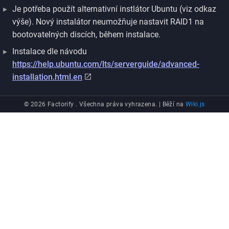
Je potřeba použít alternativní instlátor Ubuntu (viz odkaz
výše). Nový instalátor neumožňuje nastavit RAID1 na
bootovatelných discích, během instalace.
Instalace dle návodu
https://help.ubuntu.com/lts/serverguide/advanced-
installation.html.en
© 2026 Factorify . Všechna práva vyhrazena. |
Běží na
Wiki.js