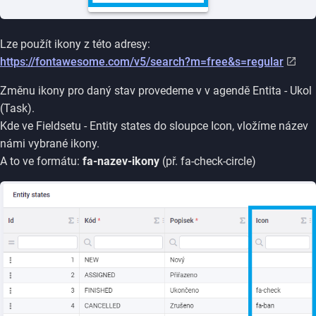
Lze použít ikony z této adresy:
https://fontawesome.com/v5/search?m=free&s=regular
Změnu ikony pro daný stav provedeme v v agendě Entita - Ukol
(Task).
Kde ve Fieldsetu - Entity states do sloupce Icon, vložíme název
námi vybrané ikony.
A to ve formátu:
fa-nazev-ikony
(př. fa-check-circle)