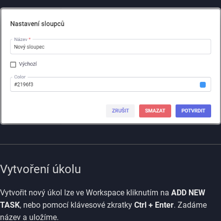
Vytvoření úkolu
Vytvořit nový úkol lze ve Workspace kliknutím na
ADD NEW
TASK
, nebo pomocí klávesové zkratky
Ctrl + Enter
. Zadáme
název a uložíme.