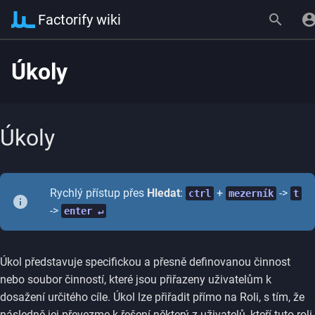
Factorify wiki
Úkoly
Úkoly
Rychlý přístup přes
Hledat
:
+
->
ctrl
mezerník
t
->
enter ↵
Úkol představuje specifickou a přesně definovanou činnost
nebo soubor činností, které jsou přiřazeny uživatelům k
dosažení určitého cíle. Úkol lze přiřadit přímo na Roli, s tím, že
následně jej převezme k řešení některý z uživatelů, kteří tuto roli