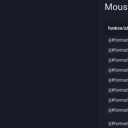
Mous
funkce/z
{{#forma
{{#forma
{{#forma
{{#forma
{{#forma
{{#format
{{#forma
{{#format
{{#forma