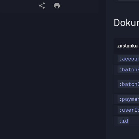
Doku
zástupka
:accou
:batch
:batch
:payme
:userI
:id