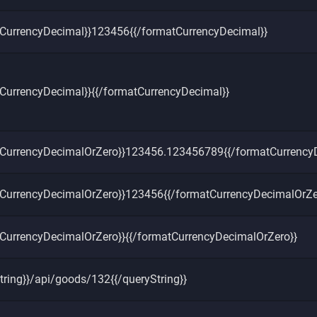
tCurrencyDecimal}}123456{{/formatCurrencyDecimal}}
CurrencyDecimal}}{{/formatCurrencyDecimal}}
tCurrencyDecimalOrZero}}123456.123456789{{/formatCurrency
tCurrencyDecimalOrZero}}123456{{/formatCurrencyDecimalOrZe
CurrencyDecimalOrZero}}{{/formatCurrencyDecimalOrZero}}
tring}}/api/goods/132{{/queryString}}