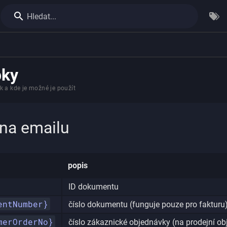
Hledat...
pky
 a kde je možné je použít
na emailu
popis
ID dokumentu
entNumber}
číslo dokumentu (funguje pouze pro fakturu
merOrderNo}
číslo zákaznické objednávky (na prodejní o