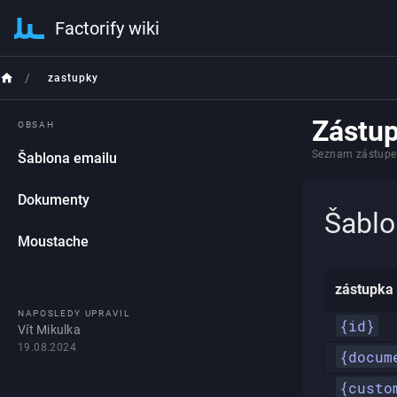
Factorify wiki
/
zastupky
Zástu
OBSAH
Seznam zástupek
Šablona emailu
Dokumenty
Šablo
Moustache
zástupka
NAPOSLEDY UPRAVIL
{id}
Vít Mikulka
19.08.2024
{docum
{custo