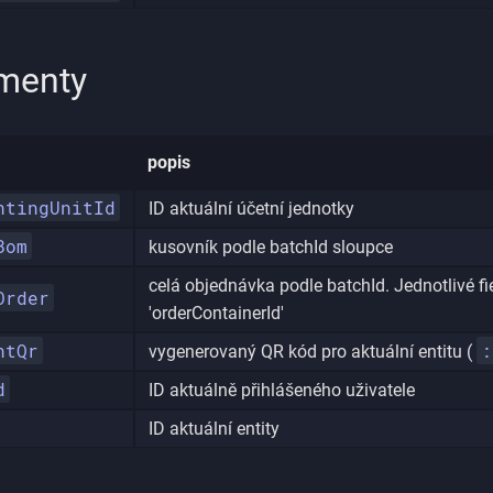
menty
popis
ntingUnitId
ID aktuální účetní jednotky
Bom
kusovník podle batchId sloupce
celá objednávka podle batchId. Jednotlivé fie
Order
'orderContainerId'
ntQr
:
vygenerovaný QR kód pro aktuální entitu (
d
ID aktuálně přihlášeného uživatele
ID aktuální entity