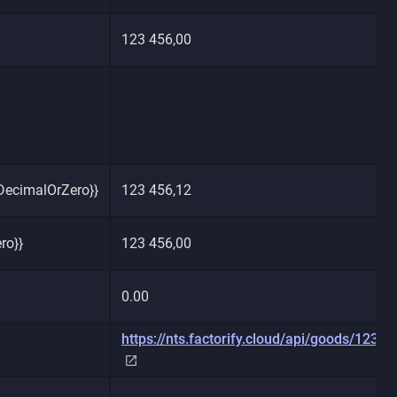
123 456,00
DecimalOrZero}}
123 456,12
ro}}
123 456,00
0.00
https://nts.factorify.cloud/api/goods/123