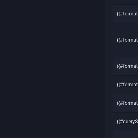
{{#forma
{{#format
{{#forma
{{#forma
{{#format
{{#queryS