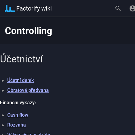
Factorify wiki
Controlling
Účetnictví
Účetní deník
Obratová předvaha
Finanční výkazy:
Cash flow
Rozvaha
Výkaz zisku a ztráty