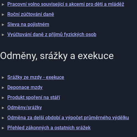
Pracovní volno související s akcemi pro děti a mláděž
Roční zúčtování daně
Sleva na pojistném
Vyúčtování daně z příjmů fyzických osob
Odměny, srážky a exekuce
Srážky ze mzdy - exekuce
Deponace mzdy
Produkt spoření na stáří
Odměny/srážky
Odměna za delší období a výpočet průměrného výdělku
Přehled zákonných a ostatních srážek