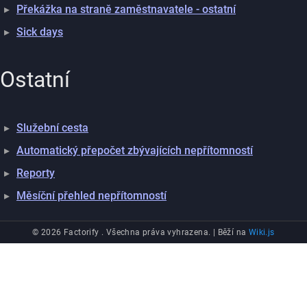
Překážka na straně zaměstnavatele - ostatní
Sick days
Ostatní
Služební cesta
Automatický přepočet zbývajících nepřítomností
Reporty
Měsíční přehled nepřítomností
© 2026 Factorify . Všechna práva vyhrazena. |
Běží na
Wiki.js