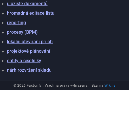
úložiště dokumentů
hromadná editace listu
reporting
procesy (BPM)
lokální otevírání příloh
projektové plánování
entity a číselníky
nárh rozvržení skladu
© 2026 Factorify . Všechna práva vyhrazena. |
Běží na
Wiki.js