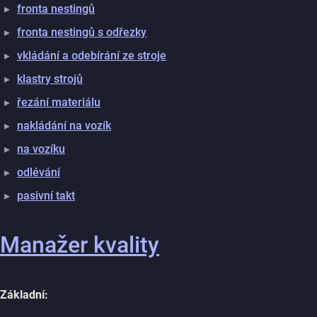
fronta nestingů
fronta nestingů s odřezky
vkládání a odebírání ze stroje
klastry strojů
řezání materiálu
nakládání na vozík
na vozíku
odlévání
pasivní takt
Manažer kvality
Základní: