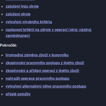
založení typu stroje
založení stroje
vytvoření výrobního kritéria
nastavení kritérií na zdroje v operaci (stroj, nástroj,
zaměstnanec)
Pokročilé:
hromadná záměna zboží v kusovníku
zkopírování pracovního postupu z jiného zboží
zkopírování a přidání operací z jiného zboží
nahradit operace pracovního postupu
vytvoření alternativní větve pracovního postupu
přijaté položky